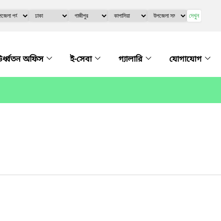
দেখুন
র্ধ্বতন অফিস
ই-সেবা
গ্যালারি
যোগাযোগ