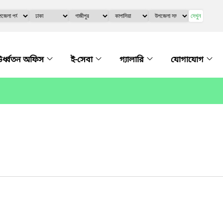
দেখুন
র্ধ্বতন অফিস
ই-সেবা
গ্যালারি
যোগাযোগ