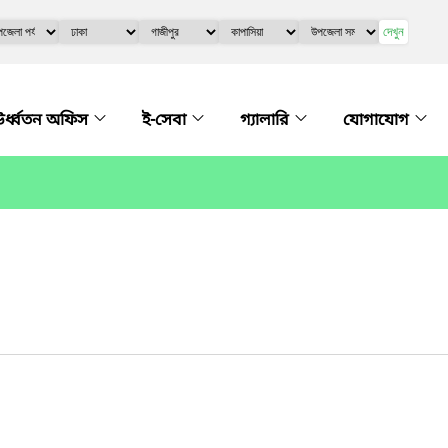
দেখুন
র্ধ্বতন অফিস
ই-সেবা
গ্যালারি
যোগাযোগ