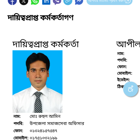
আপনার মতামত প্রদান করুন
দায়িত্বপ্রাপ্ত কর্মকর্তাগণ
দায়িত্বপ্রাপ্ত কর্মকর্তা
আপীল ক
নাম:
পদবি:
ফোন:
মোবাইল:
ইমেইল:
উপ
ঠিকানা :
মোঃ রুহুল আমিন
নাম:
উপজেলা সমাজসেবা অফিসার
পদবি:
০১৩২৪১৫৭৫৪৭
ফোন:
০১৭৫১০৩২১৯৯
মোবাইল: